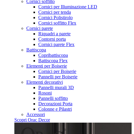
Cornici soffitto
Cornici per Illuminazione LED
Cornici per tenda
Cornici Polistirolo
Cornici soffitto Flex
Cornici parete
Riquadri a parete
Contorni porta
Cornici parete Flex
Battiscopa
Copribattiscopa
Battiscopa Flex
Elementi per Boiserie
Cornici per Boiserie
Pannelli per Boiserie
Elementi decorativi
Pannelli murali 3D
Rosoni
Pannelli soffitto
Decorazioni Porta
Colonne e Pilastri
Accessori
Scopri Orac Decor