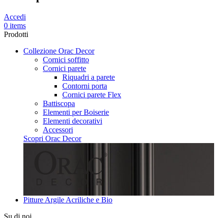
Accedi
0 items
Prodotti
Collezione Orac Decor
Cornici soffitto
Cornici parete
Riquadri a parete
Contorni porta
Cornici parete Flex
Battiscopa
Elementi per Boiserie
Elementi decorativi
Accessori
Scopri Orac Decor
Pitture Argile Acriliche e Bio
Su di noi