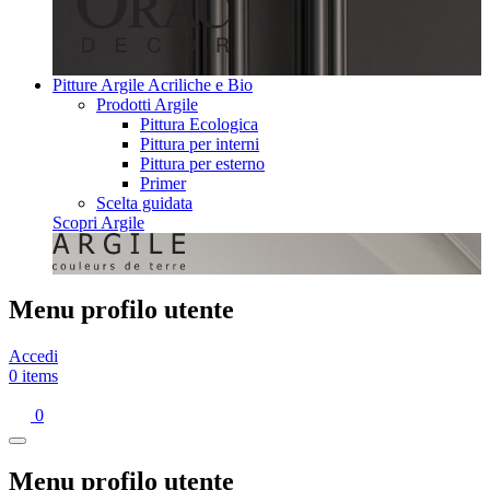
Pitture Argile Acriliche e Bio
Prodotti Argile
Pittura Ecologica
Pittura per interni
Pittura per esterno
Primer
Scelta guidata
Scopri Argile
Menu profilo utente
Accedi
0 items
0
Menu profilo utente