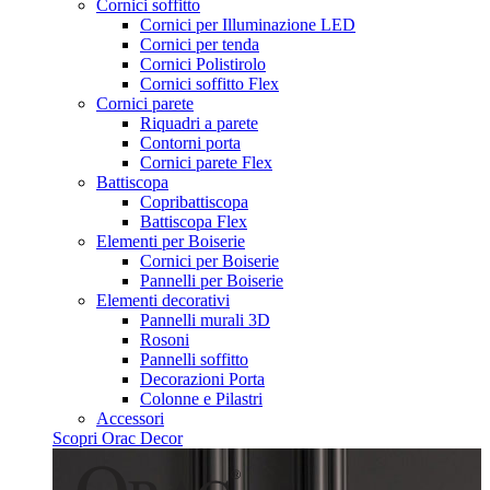
Cornici soffitto
Cornici per Illuminazione LED
Cornici per tenda
Cornici Polistirolo
Cornici soffitto Flex
Cornici parete
Riquadri a parete
Contorni porta
Cornici parete Flex
Battiscopa
Copribattiscopa
Battiscopa Flex
Elementi per Boiserie
Cornici per Boiserie
Pannelli per Boiserie
Elementi decorativi
Pannelli murali 3D
Rosoni
Pannelli soffitto
Decorazioni Porta
Colonne e Pilastri
Accessori
Scopri Orac Decor