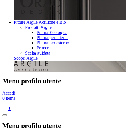
Pitture Argile Acriliche e Bio
Prodotti Argile
Pittura Ecologica
Pittura per interni
Pittura per esterno
Primer
Scelta guidata
Scopri Argile
Menu profilo utente
Accedi
0 items
0
Menu profilo utente