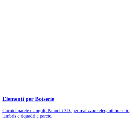
Elementi per Boiserie
Cornici parete e angoli, Pannelli 3D, per realizzare eleganti boiserie,
lambris e riquadri a parete.
Image