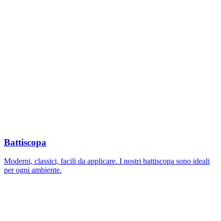
Battiscopa
Moderni, classici, facili da applicare. I nostri battiscopa sono ideali
per ogni ambiente.
Image