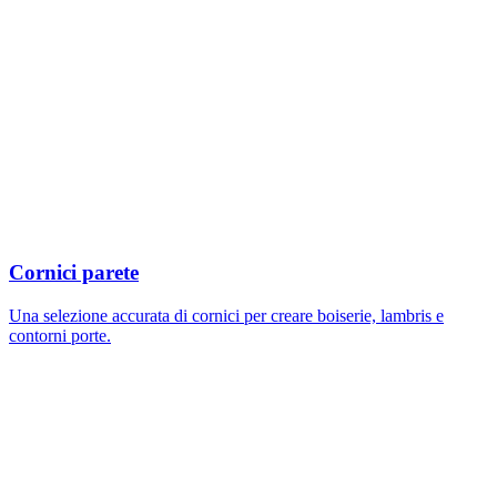
Cornici parete
Una selezione accurata di cornici per creare boiserie, lambris e
contorni porte.
Image