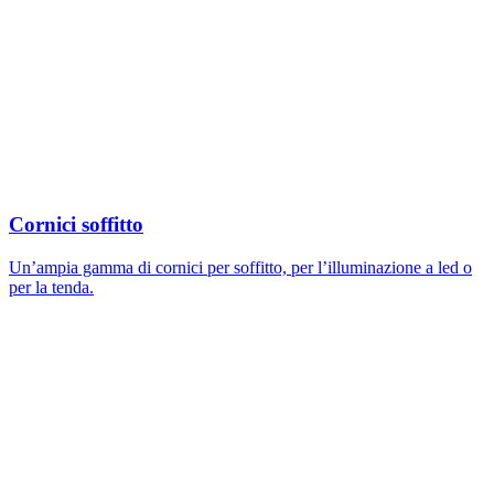
Cornici soffitto
Un’ampia gamma di cornici per soffitto, per l’illuminazione a led o
per la tenda.
Image