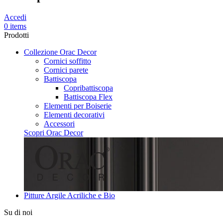
Accedi
0 items
Prodotti
Collezione Orac Decor
Cornici soffitto
Cornici parete
Battiscopa
Copribattiscopa
Battiscopa Flex
Elementi per Boiserie
Elementi decorativi
Accessori
Scopri Orac Decor
Pitture Argile Acriliche e Bio
Su di noi