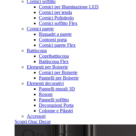
Cornici soffitto
Cornici per Illuminazione LED
Cornici per tenda
Cornici Polistirolo
Cornici soffitto Flex
Cornici parete
Riquadri a parete
Contorni porta
Cornici parete Flex
Battiscopa
Copribattiscopa
Battiscopa Flex
Elementi per Boiserie
Cornici per Boiserie
Pannelli per Boiserie
Elementi decorativi
Pannelli murali 3D
Rosoni
Pannelli soffitto
Decorazioni Porta
Colonne e Pilastri
Accessori
Scopri Orac Decor