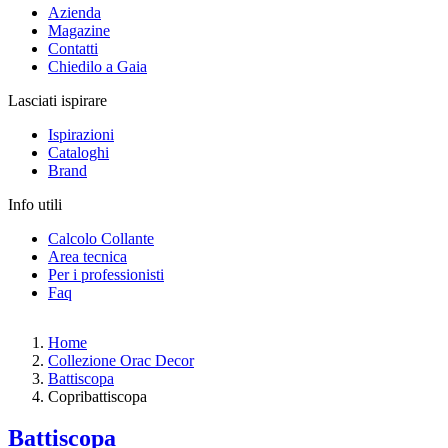
Azienda
Magazine
Contatti
Chiedilo a Gaia
Lasciati ispirare
Ispirazioni
Cataloghi
Brand
Info utili
Calcolo Collante
Area tecnica
Per i professionisti
Faq
Home
Collezione Orac Decor
Battiscopa
Copribattiscopa
Battiscopa