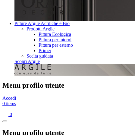
Pitture Argile Acriliche e Bio
Prodotti Argile
Pittura Ecologica
Pittura per interni
Pittura per esterno
Primer
Scelta guidata
Scopri Argile
Menu profilo utente
Accedi
0 items
0
Menu profilo utente