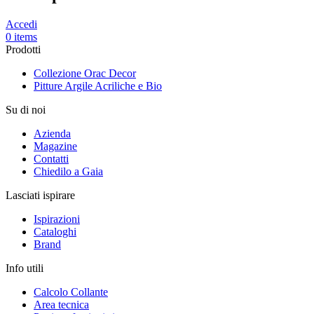
Accedi
0 items
Prodotti
Collezione Orac Decor
Pitture Argile Acriliche e Bio
Su di noi
Azienda
Magazine
Contatti
Chiedilo a Gaia
Lasciati ispirare
Ispirazioni
Cataloghi
Brand
Info utili
Calcolo Collante
Area tecnica