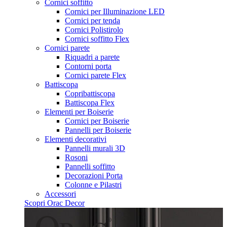
Cornici soffitto
Cornici per Illuminazione LED
Cornici per tenda
Cornici Polistirolo
Cornici soffitto Flex
Cornici parete
Riquadri a parete
Contorni porta
Cornici parete Flex
Battiscopa
Copribattiscopa
Battiscopa Flex
Elementi per Boiserie
Cornici per Boiserie
Pannelli per Boiserie
Elementi decorativi
Pannelli murali 3D
Rosoni
Pannelli soffitto
Decorazioni Porta
Colonne e Pilastri
Accessori
Scopri Orac Decor