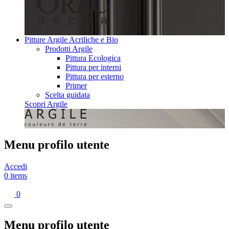
Pitture Argile Acriliche e Bio
Prodotti Argile
Pittura Ecologica
Pittura per interni
Pittura per esterno
Primer
Scelta guidata
Scopri Argile
Menu profilo utente
Accedi
0 items
0
Menu profilo utente