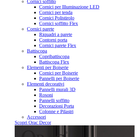
Cornici soffitto
Cornici per Illuminazione LED
Cornici per tenda
Cornici Polistirolo
Cornici soffitto Flex
Cornici parete
Riquadri a parete
Contorni porta
Cornici parete Flex
Battiscopa
Copribattiscopa
Battiscopa Flex
Elementi per Boiserie
Cornici per Boiserie
Pannelli per Boiserie
Elementi decorativi
Pannelli murali 3D
Rosoni
Pannelli soffitto
Decorazioni Porta
Colonne e Pilastri
Accessori
Scopri Orac Decor