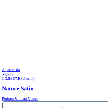
A partire da
54,60 €
(13,65 €/MQ 2 mani)
Nature Satin
Finitura Satinata Nature