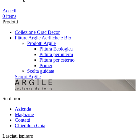
Accedi
0 items
Prodotti
Collezione Orac Decor
Pitture Argile Acriliche e Bio
Prodotti Argile
Pittura Ecologica
Pittura per interni
Pittura per esterno
Primer
Scelta guidata
Scopri Argile
Su di noi
Azienda
Magazine
Contatti
Chiedilo a Gaia
Lasciati ispirare