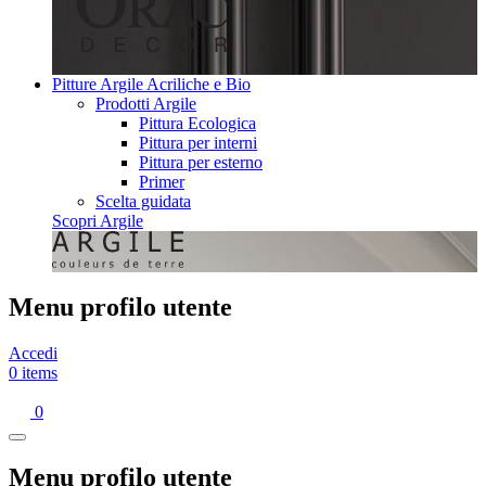
Pitture Argile Acriliche e Bio
Prodotti Argile
Pittura Ecologica
Pittura per interni
Pittura per esterno
Primer
Scelta guidata
Scopri Argile
Menu profilo utente
Accedi
0 items
0
Menu profilo utente