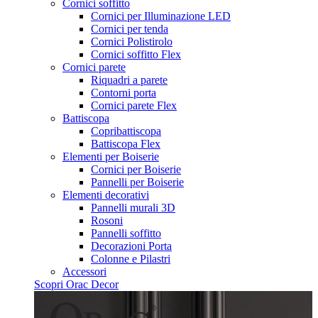
Cornici soffitto
Cornici per Illuminazione LED
Cornici per tenda
Cornici Polistirolo
Cornici soffitto Flex
Cornici parete
Riquadri a parete
Contorni porta
Cornici parete Flex
Battiscopa
Copribattiscopa
Battiscopa Flex
Elementi per Boiserie
Cornici per Boiserie
Pannelli per Boiserie
Elementi decorativi
Pannelli murali 3D
Rosoni
Pannelli soffitto
Decorazioni Porta
Colonne e Pilastri
Accessori
Scopri Orac Decor