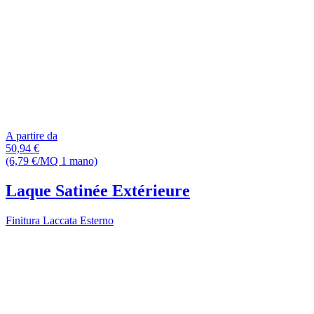
A partire da
50,94 €
(6,79 €/MQ 1 mano)
Laque Satinée Extérieure
Finitura Laccata Esterno
Image