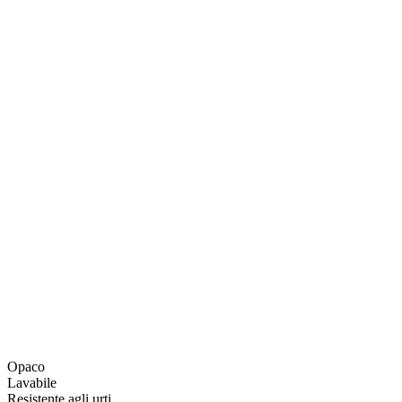
Opaco
Lavabile
Resistente agli urti