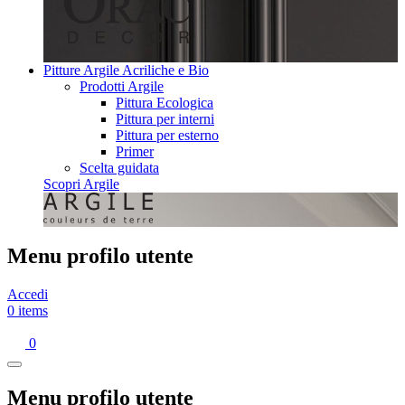
Pitture Argile Acriliche e Bio
Prodotti Argile
Pittura Ecologica
Pittura per interni
Pittura per esterno
Primer
Scelta guidata
Scopri Argile
Menu profilo utente
Accedi
0 items
0
Menu profilo utente