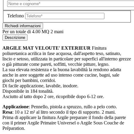
Telefono
Richiedi informazioni
Per un totale di
4.00
MQ 2 mani
Descrizione
ARGILE MAT VELOUTE' EXTERIEUR
Finitura
poliuretanica acrilica in fase acquosa, dall'aspetto teso, satinato,
liscio e setoso, utilizzata in particolare per superfici all'interno grezze
o già pitturate come pareti, soffitti, vecchie pitture, legno.
La sua elevata resistenza e la buona lavabilità la rendono adatta
anche in aree soggette ad uso intenso come cucine, bagni, sale
giochi per bambini, corridoi.
Di facile applicazione, lavabile, inodore.
Disponibile in 184 tonalità.
Asciutto al tatto dopo 2 ore, ricopribile dopo 6-12 ore.
Applicazione
: Pennello, pistola a spruzzo, rullo a pelo corto.
Resa
: 10 a 12 m² al litro secondo il tipo di supporto. 2 mani.
Prima di applicare la finitura Argile preparare il fondo della parete
con il primer Argile Primaire Universel o Argile Sous Couche de
Préparation.