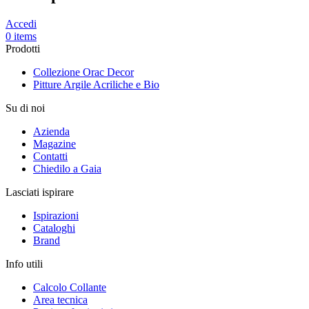
Accedi
0 items
Prodotti
Collezione Orac Decor
Pitture Argile Acriliche e Bio
Su di noi
Azienda
Magazine
Contatti
Chiedilo a Gaia
Lasciati ispirare
Ispirazioni
Cataloghi
Brand
Info utili
Calcolo Collante
Area tecnica