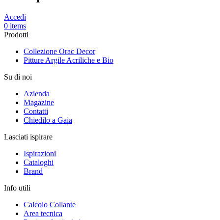
Accedi
0 items
Prodotti
Collezione Orac Decor
Pitture Argile Acriliche e Bio
Su di noi
Azienda
Magazine
Contatti
Chiedilo a Gaia
Lasciati ispirare
Ispirazioni
Cataloghi
Brand
Info utili
Calcolo Collante
Area tecnica