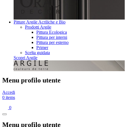
Pitture Argile Acriliche e Bio
Prodotti Argile
Pittura Ecologica
Pittura per interni
Pittura per esterno
Primer
Scelta guidata
Scopri Argile
Menu profilo utente
Accedi
0 items
0
Menu profilo utente