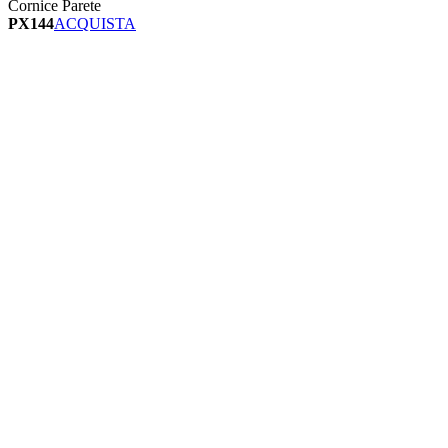
Cornice Parete
PX144
ACQUISTA
Image