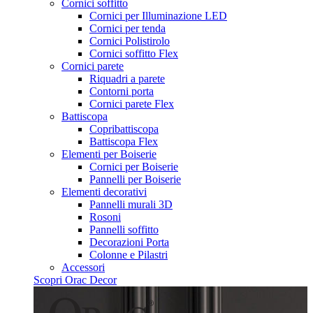
Cornici soffitto
Cornici per Illuminazione LED
Cornici per tenda
Cornici Polistirolo
Cornici soffitto Flex
Cornici parete
Riquadri a parete
Contorni porta
Cornici parete Flex
Battiscopa
Copribattiscopa
Battiscopa Flex
Elementi per Boiserie
Cornici per Boiserie
Pannelli per Boiserie
Elementi decorativi
Pannelli murali 3D
Rosoni
Pannelli soffitto
Decorazioni Porta
Colonne e Pilastri
Accessori
Scopri Orac Decor