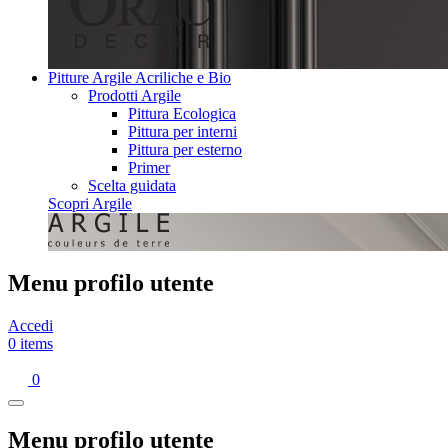
Pitture Argile Acriliche e Bio
Prodotti Argile
Pittura Ecologica
Pittura per interni
Pittura per esterno
Primer
Scelta guidata
Scopri Argile
Menu profilo utente
Accedi
0 items
0
Menu profilo utente