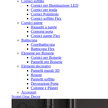
Cornici soffitto
Cornici per Illuminazione LED
Cornici per tenda
Cornici Polistirolo
Cornici soffitto Flex
Cornici parete
Riquadri a parete
Contorni porta
Cornici parete Flex
Battiscopa
Copribattiscopa
Battiscopa Flex
Elementi per Boiserie
Cornici per Boiserie
Pannelli per Boiserie
Elementi decorativi
Pannelli murali 3D
Rosoni
Pannelli soffitto
Decorazioni Porta
Colonne e Pilastri
Accessori
Scopri Orac Decor