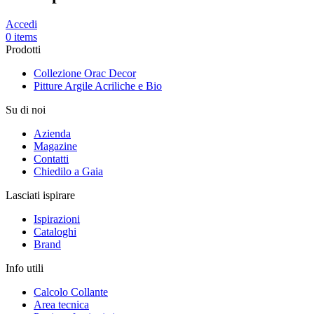
Accedi
0 items
Prodotti
Collezione Orac Decor
Pitture Argile Acriliche e Bio
Su di noi
Azienda
Magazine
Contatti
Chiedilo a Gaia
Lasciati ispirare
Ispirazioni
Cataloghi
Brand
Info utili
Calcolo Collante
Area tecnica